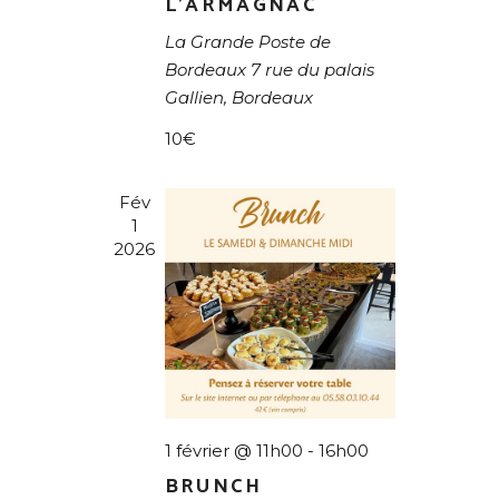
L’ARMAGNAC
E
La Grande Poste de
M
Bordeaux
7 rue du palais
E
Gallien, Bordeaux
N
10€
T
S
Fév
1
2026
1 février @ 11h00
-
16h00
BRUNCH