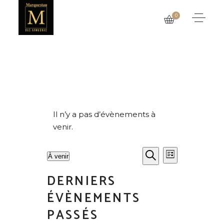
0
Il n’y a pas d’évènements à
venir.
R
N
À venir
Liste
A
E
Recherche
Sélectionnez
V
DERNIERS
une
C
I
date.
ÉVÈNEMENTS
G
H
PASSÉS
A
E