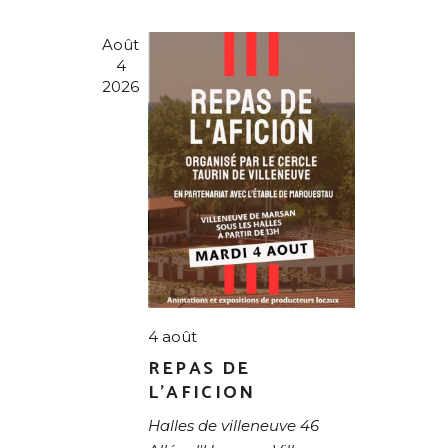
T
I
R
O
Août
C
4
N
2026
H
D
E
E
V
E
U
E
T
S
N
É
A
V
È
V
N
I
E
4 août
M
G
REPAS DE
E
L’AFICION
A
N
Halles de villeneuve
46
T
T