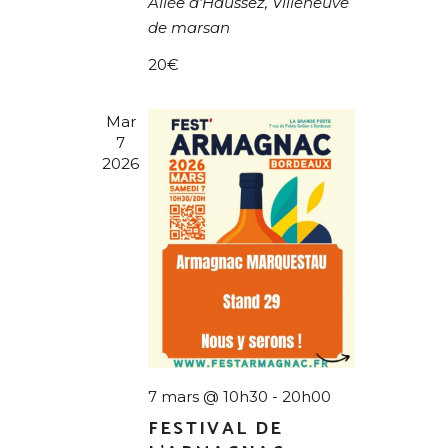
Allée d'Haussez, Villeneuve
I
de marsan
O
20€
N
D
Mar
7
E
2026
V
U
E
S
É
V
È
7 mars @ 10h30
-
20h00
N
FESTIVAL DE