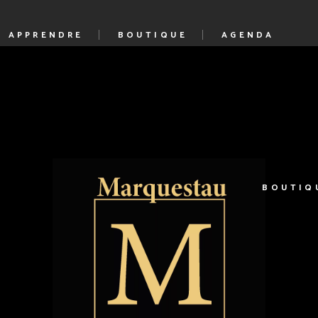
APPRENDRE
BOUTIQUE
AGENDA
guide complet de
Mon compte
l’Armagnac
Nos Vins
nd
Nos Bas Armagnacs
table
Nos Créations
BOUTIQ
e
Bons Cadeaux
Nos coffrets