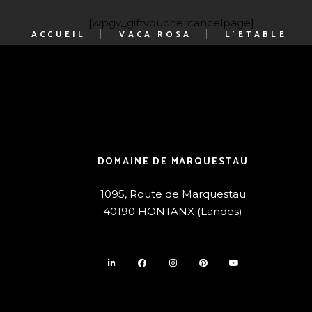
[wpgv_giftvouchercancelpage]
ACCUEIL
VACA ROSA
L’ETABLE
Notre histoire
Présentation
Nous contacter
Jeudi Gourmand
Vendredi Gourma
DOMAINE DE MARQUESTAU
Les soirées de l’É
1095, Route de Marquestau
Brunch de l’éTabl
40190 HONTANX (Landes)
madeleine-2026
notre Chef
Contacter l’éTable